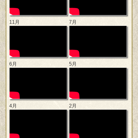
11月
7月
6月
5月
4月
2月