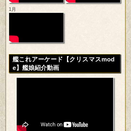
1月
艦これアーケード【クリスマスmod
e】艦娘紹介動画