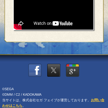
©SEGA
©DMM / C2 / KADOKAWA
当サイトは、株式会社セガ フェイブが運営しております。
お問い合
わせはこちら
。