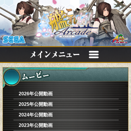
2026年公開動画
2025年公開動画
2024年公開動画
2023年公開動画